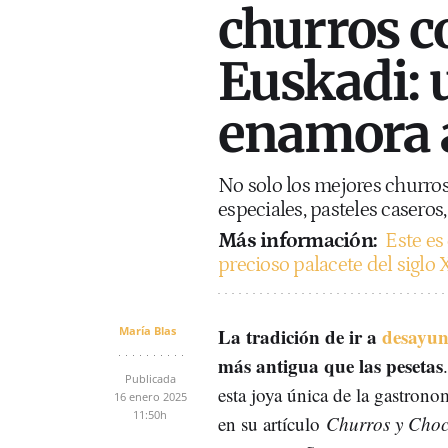
churros c
Euskadi: 
enamora a
No solo los mejores churros
especiales, pasteles caseros,
Más información:
Este es
precioso palacete del siglo 
María Blas
La tradición de ir a
desayu
más antigua que las pesetas
Publicada
esta joya única de la gastron
16 enero 2025
11:50h
en su artículo
Churros y Choco