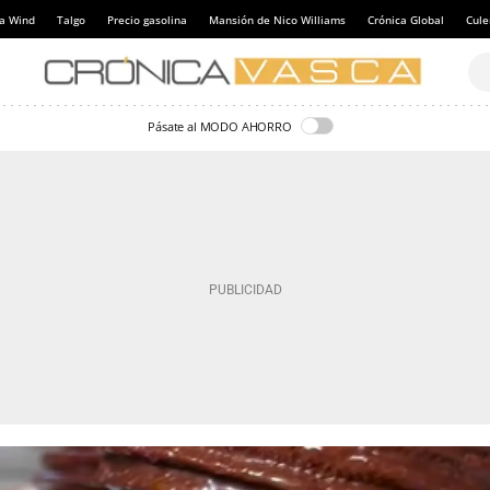
a Wind
Talgo
Precio gasolina
Mansión de Nico Williams
Crónica Global
Cul
Pásate al MODO AHORRO