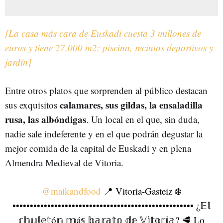
[La casa más cara de Euskadi cuesta 3 millones de
euros y tiene 27.000 m2: piscina, recintos deportivos y
jardín]
Entre otros platos que sorprenden al público destacan
calamares, sus gildas, la ensaladilla
sus exquisitos
rusa, las albóndigas
. Un local en el que, sin duda,
nadie sale indeferente y en el que podrán degustar la
mejor comida de la capital de Euskadi y en plena
Almendra Medieval de Vitoria.
@maikandfood
📍 Vitoria-Gasteiz ❄️
•••••••••••••••••••••••••••••••••••••••••••••••••••• ¿𝔼𝕝
𝕔𝕙𝕦𝕝𝕖𝕥ó𝕟 𝕞á𝕤 𝕓𝕒𝕣𝕒𝕥𝕠 𝕕𝕖 𝕍𝕚𝕥𝕠𝕣𝕚𝕒? 🥩 Lo