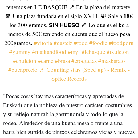
tenemos en LE BASQUE 📍 En la plaza del matxete.
📆 Una plaza fundada en el siglo XVIII. 💸 Sale a 𝟏𝟖€
los 300 gramos, 𝗦𝗜𝗡 𝗛𝗨𝗘𝗦𝗢 🦴 Lo que es el kg a
menos de 50€ teniendo en cuenta que el hueso pesa
200gramos.
#vitoria
#gasteiz
#food
#foodie
#foodporn
#yummy
#maikandfood
#myf
#lebasque
#txuleton
#chuleton
#carne
#brasa
#croquetas
#masbarato
#buenprecio
♬ Counting stars (Sped up) - Remix -
Splice Records
"Pocas cosas hay más características y apreciadas de
Euskadi que la nobleza de nuestro carácter, costumbres
y su reflejo natural: la gastronomía y todo lo que la
rodea. Alrededor de una buena mesa o frente a una
barra bien surtida de pintxos celebramos viejas y nuevas