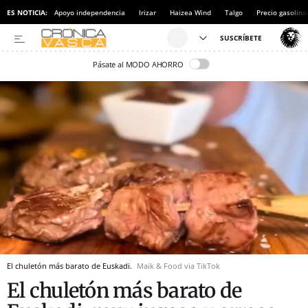
ES NOTICIA:
Apoyo independencia
Irizar
Haizea Wind
Talgo
Precio gasolina
Pásate al MODO AHORRO
El chuletón más barato de Euskadi.
Maik & Food via TikTok
El chuletón más barato de