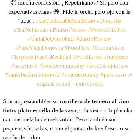
😅 mucha confusión. ¿Repetiríamos? Sí, pero con
expectativas claras 😅. Pide la oreja, pero ojo con la
"tarta".
#LaCucharaDeSanTelmo
#Donostia
#SanSebastián
#PintxosVascos
#FoodieTikTok
#TartaDeQuesoFail
#GastroReview
#ParteViejaDonostia
#FoodTok
#CocinaVasca
#ExpectativasVsRealidad
#FoodLover
#traveleats
#tastytravel
#foodiecommunity
#foodies
#pintxos
#sansebastian
#donosti
#vasquecountry
#paisvasco
♬
original sound - retirofoodie
carrillera de ternera al vino
Son imprescindibles su
tinto, plato estrella de la casa
, o la vieira a la plancha
con mermelada de melocotón. Pero también sus
pequeños bocados, como el pintxo de foie fresco o su
ración de pulpo.