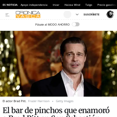
ES NOTICIA:
Apoyo independencia
Irizar
Haizea Wind
Talgo
Precio gasolina
Pásate al MODO AHORRO
El actor Brad Pitt.
Frazer Harrison
Getty Images
El bar de pinchos que enamoró