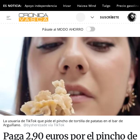
ES NOTICIA:
Apoyo independencia
Irizar
Haizea Wind
Talgo
Precio gasolina
Pásate al MODO AHORRO
La usuaria de TikTok que pide el pincho de tortilla de patatas en el bar de
Arguiñano.
@bysherezade vía TikTok
Paga 2,90 euros por el pincho de