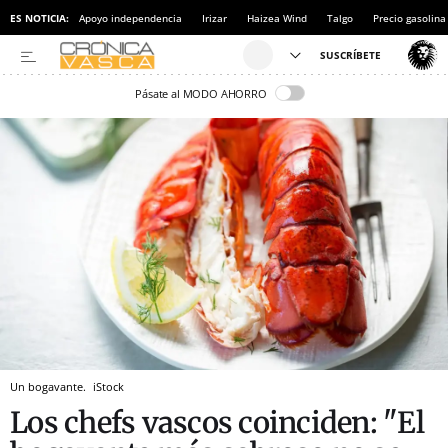
ES NOTICIA:
Apoyo independencia
Irizar
Haizea Wind
Talgo
Precio gasolina
Pásate al MODO AHORRO
Un bogavante.
iStock
Los chefs vascos coinciden: "El