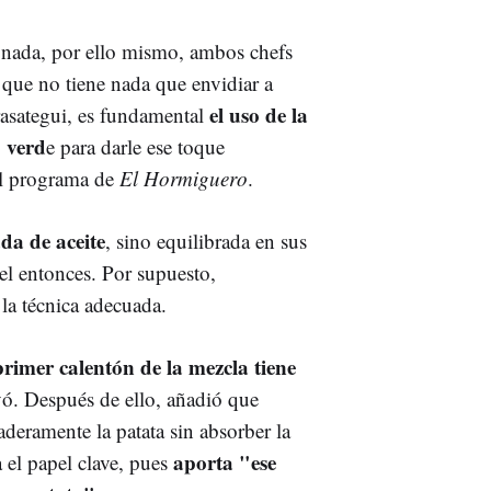
 sonada, por ello mismo, ambos chefs
a que no tiene nada que envidiar a
el uso de la
erasategui, es fundamental
o verd
e para darle ese toque
el programa de
El Hormiguero
.
da de aceite
, sino equilibrada en sus
l entonces. Por supuesto,
la técnica adecuada.
primer calentón de la mezcla tiene
yó. Después de ello, añadió que
aderamente la patata sin absorber la
aporta "ese
 el papel clave, pues