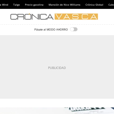
a Wind
Talgo
Precio gasolina
Mansión de Nico Williams
Crónica Global
Cul
Pásate al MODO AHORRO