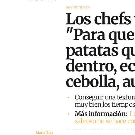
GASTRONOMÍA
Los chefs
"Para que 
patatas q
dentro, e
cebolla, 
Conseguir una textura
muy bien los tiempos 
Más información:
L
sabroso no se hace co
María Blas