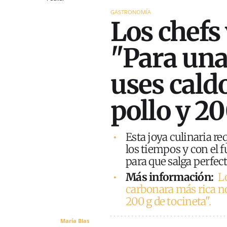
GASTRONOMÍA
Los chefs
"Para una
uses cald
pollo y 2
Esta joya culinaria r
los tiempos y con el 
para que salga perfect
Más información:
L
carbonara más rica n
200 g de tocineta".
María Blas