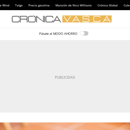
a Wind
Talgo
Precio gasolina
Mansión de Nico Williams
Crónica Global
Cul
Pásate al MODO AHORRO