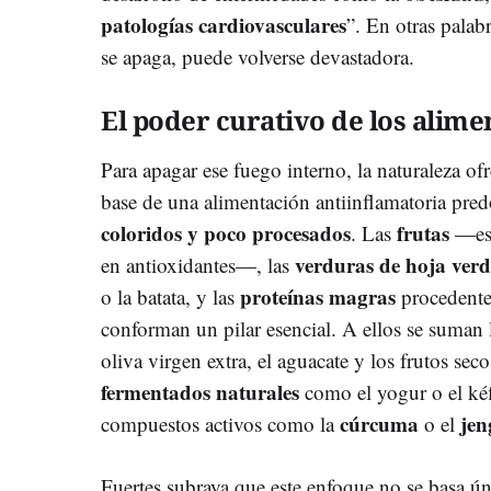
patologías cardiovasculares
”. En otras palab
se apaga, puede volverse devastadora.
El poder curativo de los alime
Para apagar ese fuego interno, la naturaleza of
base de una alimentación antiinflamatoria pr
coloridos y poco procesados
frutas
. Las
—esp
verduras de hoja verd
en antioxidantes—, las
proteínas magras
o la batata, y las
procedentes
conforman un pilar esencial. A ellos se suman 
oliva virgen extra, el aguacate y los frutos sec
fermentados naturales
como el yogur o el kéf
cúrcuma
jen
compuestos activos como la
o el
Fuertes subraya que este enfoque no se basa 