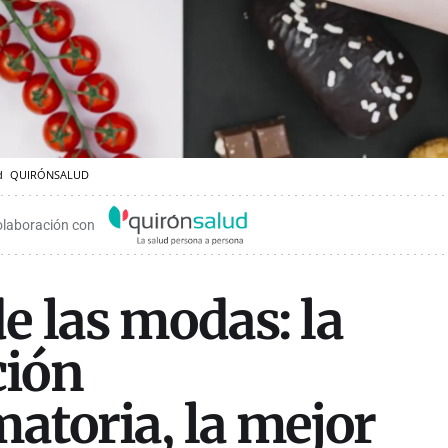
ud
QUIRÓNSALUD
olaboración con
e las modas: la
ción
matoria, la mejor