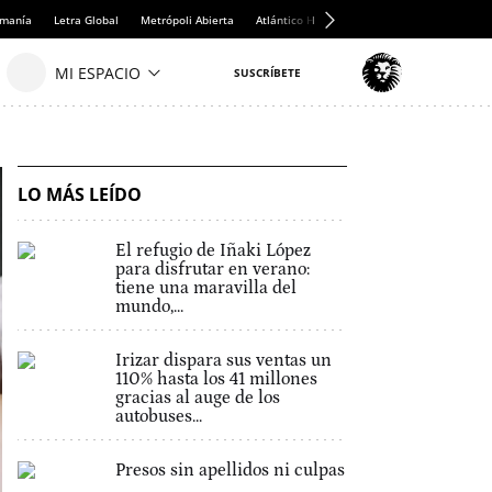
emanía
Letra Global
Metrópoli Abierta
Atlántico Hoy
Consumidor Global
Hul
LO MÁS LEÍDO
El refugio de Iñaki López
para disfrutar en verano:
tiene una maravilla del
mundo,...
Irizar dispara sus ventas un
110% hasta los 41 millones
gracias al auge de los
autobuses...
Presos sin apellidos ni culpas