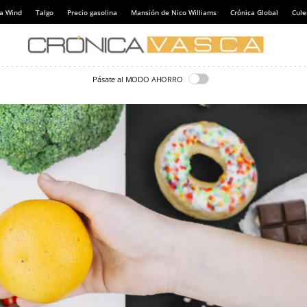
a Wind
Talgo
Precio gasolina
Mansión de Nico Williams
Crónica Global
Cul
Pásate al MODO AHORRO