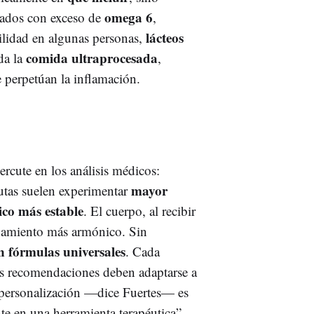
omega 6
inados con exceso de
,
lácteos
lidad en algunas personas,
comida ultraprocesada
da la
,
e perpetúan la inflamación.
ercute en los análisis médicos:
mayor
autas suelen experimentar
ico más estable
. El cuerpo, al recibir
onamiento más armónico. Sin
n fórmulas universales
. Cada
las recomendaciones deben adaptarse a
a personalización —dice Fuertes— es
nte en una herramienta terapéutica”.