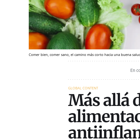
Comer bien, comer sano, el camino más corto hacia una buena sal
En c
GLOBAL CONTENT
Más allá d
alimenta
antiinfla