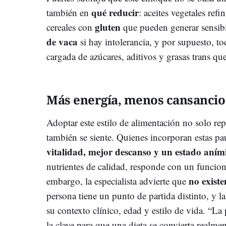
qué reducir
también en
: aceites vegetales ref
gluten
cereales con
que pueden generar sensibi
de vaca
si hay intolerancia, y por supuesto, to
cargada de azúcares, aditivos y grasas trans qu
Más energía, menos cansancio
Adoptar este estilo de alimentación no solo rep
también se siente. Quienes incorporan estas p
vitalidad, mejor descanso y un estado aním
nutrientes de calidad, responde con un funci
no existe
embargo, la especialista advierte que
persona tiene un punto de partida distinto, y 
su contexto clínico, edad y estilo de vida. “L
la clave para que una dieta se convierta realme