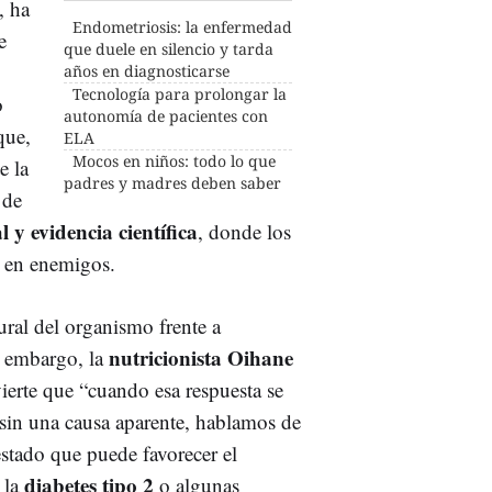
, ha
Endometriosis: la enfermedad
e
que duele en silencio y tarda
años en diagnosticarse
Tecnología para prolongar la
o
autonomía de pacientes con
que,
ELA
Mocos en niños: todo lo que
e la
padres y madres deben saber
 de
l y evidencia científica
, donde los
o en enemigos.
ural del organismo frente a
nutricionista Oihane
in embargo, la
ierte que “cuando esa respuesta se
 sin una causa aparente, hablamos de
estado que puede favorecer el
diabetes tipo 2
, la
o algunas