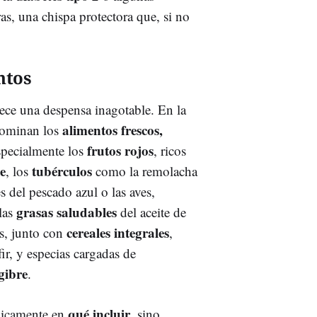
ras, una chispa protectora que, si no
ntos
rece una despensa inagotable. En la
alimentos frescos,
edominan los
frutos rojos
ecialmente los
, ricos
e
tubérculos
, los
como la remolacha
 del pescado azul o las aves,
grasas saludables
las
del aceite de
cereales integrales
os, junto con
,
ir, y especias cargadas de
gibre
.
qué incluir
únicamente en
, sino