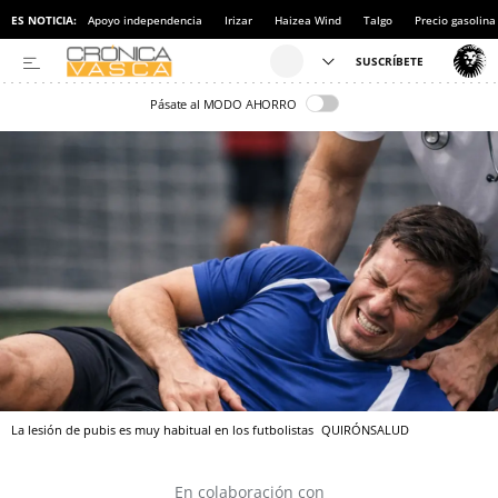
ES NOTICIA:
Apoyo independencia
Irizar
Haizea Wind
Talgo
Precio gasolina
Pásate al MODO AHORRO
La lesión de pubis es muy habitual en los futbolistas
QUIRÓNSALUD
En colaboración con