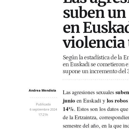
suben un
en Euskad
violencia
Según la estadística de la E
en Euskadi se cometieron en
supone un incremento del 
Andrea Mendiola
suben
Las agresiones sexuales
junio
los robos
en Euskadi y
Publicada
14%
. Estos son los datos qu
6 septiembre 2024
17:21h
de la Ertzaintza, correspondie
semestre del año, en la que in