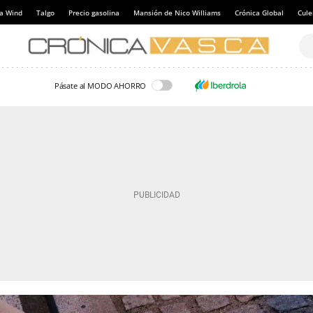
a Wind
Talgo
Precio gasolina
Mansión de Nico Williams
Crónica Global
Cul
Pásate al MODO AHORRO