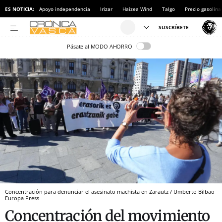
ES NOTICIA:
Apoyo independencia
Irizar
Haizea Wind
Talgo
Precio gasolina
Pásate al MODO AHORRO
Concentración para denunciar el asesinato machista en Zarautz / Umberto Bilbao
Europa Press
Concentración del movimiento