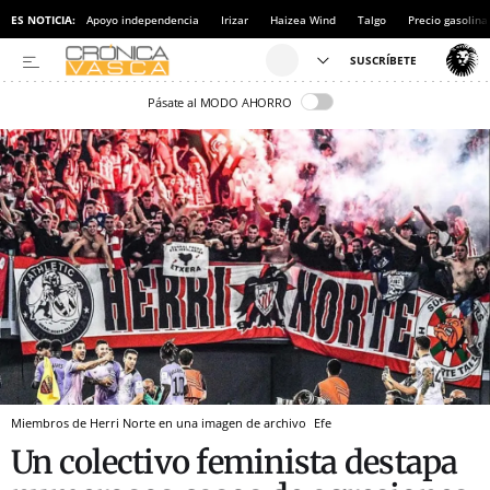
ES NOTICIA:
Apoyo independencia
Irizar
Haizea Wind
Talgo
Precio gasolina
Pásate al MODO AHORRO
Miembros de Herri Norte en una imagen de archivo
Efe
Un colectivo feminista destapa