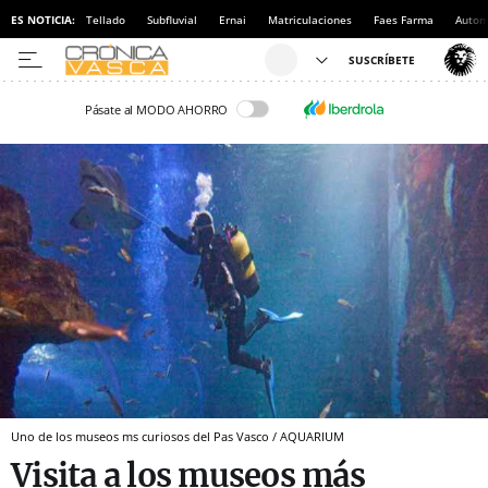
ES NOTICIA:
Tellado
Subfluvial
Ernai
Matriculaciones
Faes Farma
Autom
Pásate al MODO AHORRO
Uno de los museos ms curiosos del Pas Vasco / AQUARIUM
Visita a los museos más