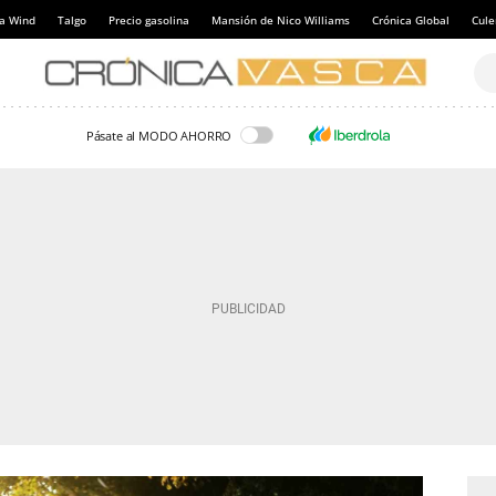
a Wind
Talgo
Precio gasolina
Mansión de Nico Williams
Crónica Global
Cul
Pásate al MODO AHORRO