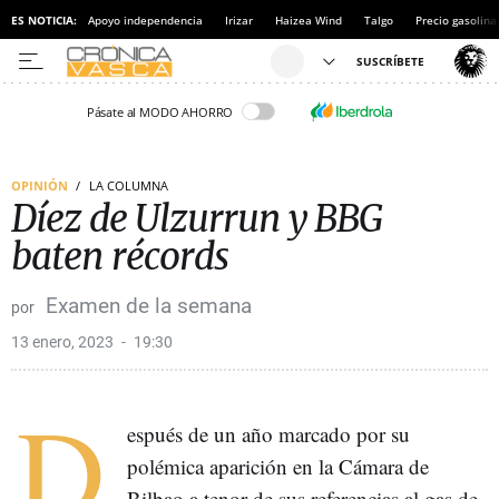
ES NOTICIA:
Apoyo independencia
Irizar
Haizea Wind
Talgo
Precio gasolina
Pásate al MODO AHORRO
OPINIÓN
LA COLUMNA
Díez de Ulzurrun y BBG
baten récords
Examen de la semana
13 enero, 2023
19:30
D
espués de un año marcado por su
polémica aparición en la Cámara de
Bilbao a tenor de sus referencias al gas de