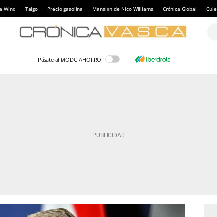
a Wind
Talgo
Precio gasolina
Mansión de Nico Williams
Crónica Global
Cul
Pásate al MODO AHORRO