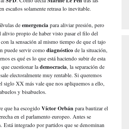
SPD
Marine Le Pen
 al
. Como decía
tras las
 en escaños solamente retrasa lo inevitable.
emergencia
álvulas de
para aliviar presión, pero
alivio propio de haber visto pasar el filo del
 con la sensación al mismo tiempo de que el tajo
diagnóstico
en puede servir como
de la situación,
nos es qué es lo que está haciendo subir de esta
democracia
e que cuestionar la
, la separación de
d sale electoralmente muy rentable. Si queremos
del siglo XX más vale que nos apliquemos a ello,
 abuelos y bisabuelos.
Víctor Orbán
re que ha escogido
para bautizar el
echa en el parlamento europeo. Antes se
a
. Está integrado por partidos que se denominan