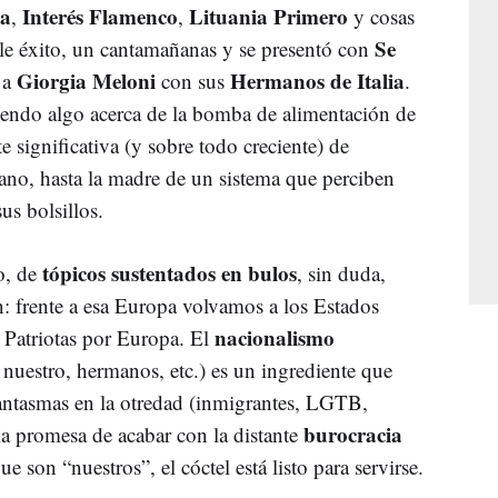
ya
Interés Flamenco
Lituania Primero
,
,
y cosas
Se
ble éxito, un cantamañanas y se presentó con
Giorgia Meloni
Hermanos de Italia
 a
con sus
.
iendo algo acerca de la bomba de alimentación de
te significativa (y sobre todo creciente) de
ano, hasta la madre de un sistema que perciben
us bolsillos.
tópicos sustentados en bulos
o, de
, sin duda,
: frente a esa Europa volvamos a los Estados
nacionalismo
 Patriotas por Europa. El
 nuestro, hermanos, etc.) es un ingrediente que
 fantasmas en la otredad (inmigrantes, LGTB,
burocracia
la promesa de acabar con la distante
 son “nuestros”, el cóctel está listo para servirse.