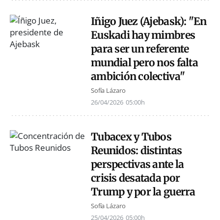
Iñigo Juez (Ajebask): "En
Euskadi hay mimbres
para ser un referente
mundial pero nos falta
ambición colectiva"
Sofía Lázaro
26/04/2026
05:00h
Tubacex y Tubos
Reunidos: distintas
perspectivas ante la
crisis desatada por
Trump y por la guerra
Sofía Lázaro
25/04/2026
05:00h