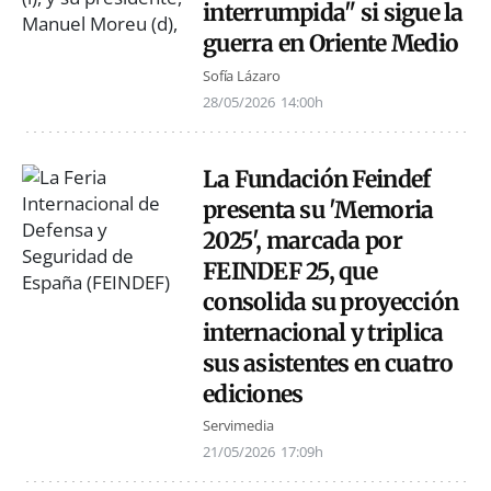
interrumpida" si sigue la
guerra en Oriente Medio
Sofía Lázaro
28/05/2026
14:00h
La Fundación Feindef
presenta su 'Memoria
2025', marcada por
FEINDEF 25, que
consolida su proyección
internacional y triplica
sus asistentes en cuatro
ediciones
Servimedia
21/05/2026
17:09h