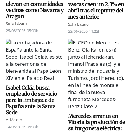
elevan en comunidades
vascas caen un 2,3% en
vecinas como Navarra y
abril tras el repunte del
Aragón
mes anterior
Sofía Lázaro
Sofía Lázaro
25/06/2026
05:00h
23/06/2026
11:22h
Isabel Celáa busca
empleado de servicio
para la Embajada de
España ante la Santa
Sede
Mercedes arranca en
A. Melero
Vitoria la producción de
14/06/2026
05:00h
su furgoneta eléctrica: