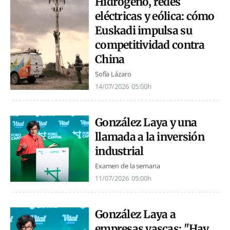
Hidrógeno, redes
eléctricas y eólica: cómo
Euskadi impulsa su
competitividad contra
China
Sofía Lázaro
14/07/2026
05:00h
González Laya y una
llamada a la inversión
industrial
Examen de la semana
11/07/2026
05:00h
González Laya a
empresas vascas: "Hay