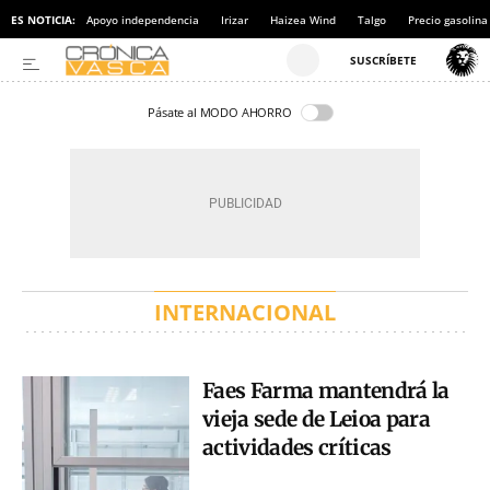
ES NOTICIA:
Apoyo independencia
Irizar
Haizea Wind
Talgo
Precio gasolina
Pásate al MODO AHORRO
INTERNACIONAL
Faes Farma mantendrá la
vieja sede de Leioa para
actividades críticas