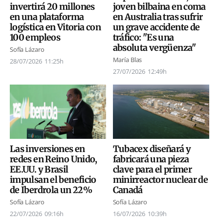
invertirá 20 millones
joven bilbaina en coma
en una plataforma
en Australia tras sufrir
logística en Vitoria con
un grave accidente de
100 empleos
tráfico: "Es una
absoluta vergüenza"
Sofía Lázaro
María Blas
28/07/2026
11:25h
27/07/2026
12:49h
Las inversiones en
Tubacex diseñará y
redes en Reino Unido,
fabricará una pieza
EE.UU. y Brasil
clave para el primer
impulsan el beneficio
minirreactor nuclear de
de Iberdrola un 22%
Canadá
Sofía Lázaro
Sofía Lázaro
22/07/2026
09:16h
16/07/2026
10:39h