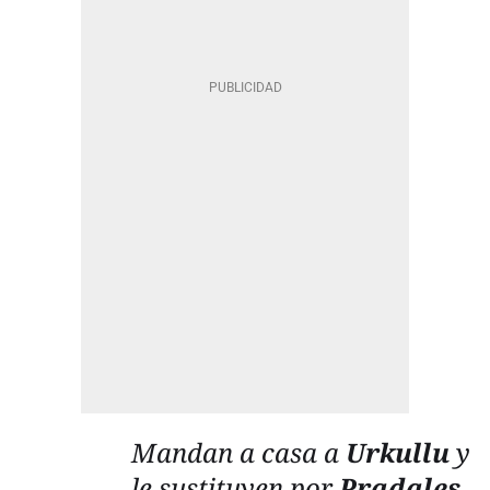
Mandan a casa a
Urkullu
y
le sustituyen por
Pradales
,