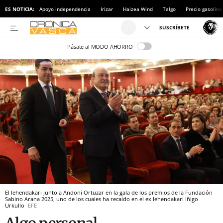
ES NOTICIA:
Apoyo independencia
Irizar
Haizea Wind
Talgo
Precio gasolina
Pásate al MODO AHORRO
El lehendakari junto a Andoni Ortuzar en la gala de los premios de la Fundación
Sabino Arana 2025, uno de los cuales ha recaído en el ex lehendakari Iñigo
Urkullo
EFE