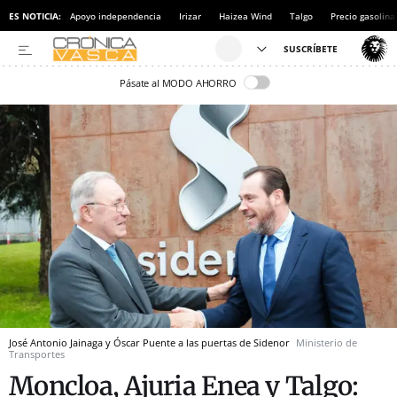
ES NOTICIA:
Apoyo independencia
Irizar
Haizea Wind
Talgo
Precio gasolina
Pásate al MODO AHORRO
José Antonio Jainaga y Óscar Puente a las puertas de Sidenor
Ministerio de
Transportes
Moncloa, Ajuria Enea y Talgo: