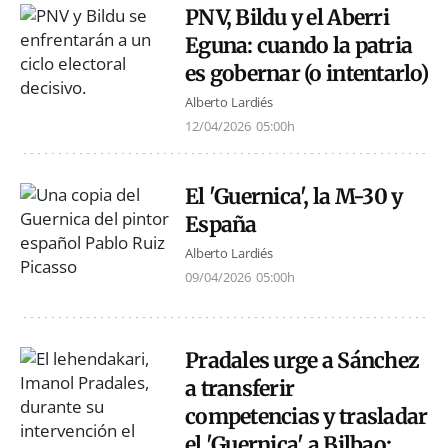
PNV, Bildu y el Aberri
Eguna: cuando la patria
es gobernar (o intentarlo)
Alberto Lardiés
12/04/2026
05:00h
El 'Guernica', la M-30 y
España
Alberto Lardiés
09/04/2026
05:00h
Pradales urge a Sánchez
a transferir
competencias y trasladar
el 'Guernica' a Bilbao: