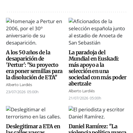
A los 50 años de la
La paradoja del
desaparición de
Mundial en Euskadi:
'Pertur': "Su proyecto
más apoyo a la
era poner semillas para
selección en una
la disolución de ETA"
sociedad con más poder
abertzale
Alberto Lardiés
Alberto Lardiés
23/07/2026
05:00h
21/07/2026
05:00h
Deslegitimar a ETA en
Daniel Ramírez: "La
las calles vascas
violencia política marca