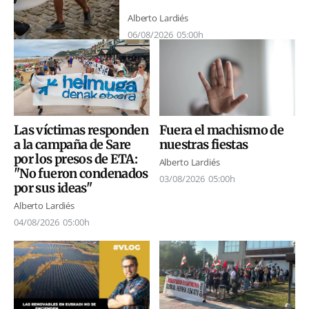
Alberto Lardiés
06/08/2026
05:00h
Las víctimas responden
Fuera el machismo de
a la campaña de Sare
nuestras fiestas
por los presos de ETA:
Alberto Lardiés
"No fueron condenados
03/08/2026
05:00h
por sus ideas"
Alberto Lardiés
04/08/2026
05:00h