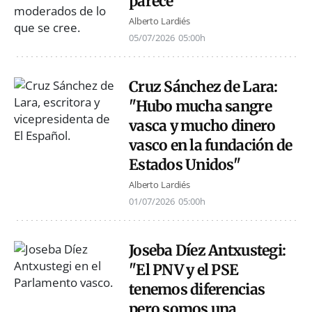
parece
Alberto Lardiés
05/07/2026
05:00h
Cruz Sánchez de Lara:
"Hubo mucha sangre
vasca y mucho dinero
vasco en la fundación de
Estados Unidos"
Alberto Lardiés
01/07/2026
05:00h
Joseba Díez Antxustegi:
"El PNV y el PSE
tenemos diferencias
pero somos una