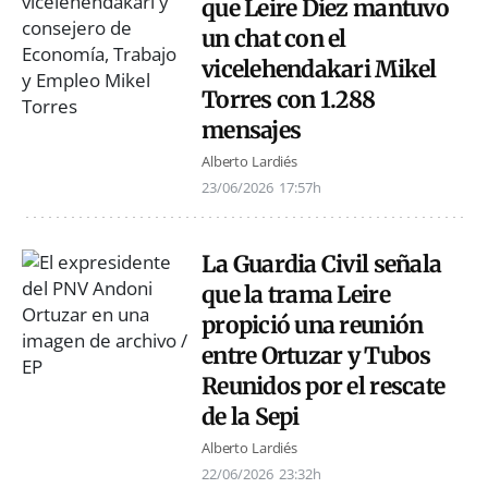
que Leire Díez mantuvo
un chat con el
vicelehendakari Mikel
Torres con 1.288
mensajes
Alberto Lardiés
23/06/2026
17:57h
La Guardia Civil señala
que la trama Leire
propició una reunión
entre Ortuzar y Tubos
Reunidos por el rescate
de la Sepi
Alberto Lardiés
22/06/2026
23:32h