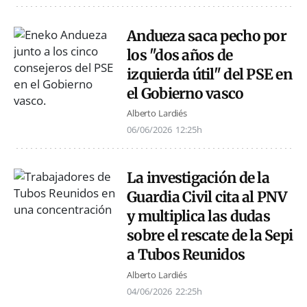
Andueza saca pecho por
los "dos años de
izquierda útil" del PSE en
el Gobierno vasco
Alberto Lardiés
06/06/2026
12:25h
La investigación de la
Guardia Civil cita al PNV
y multiplica las dudas
sobre el rescate de la Sepi
a Tubos Reunidos
Alberto Lardiés
04/06/2026
22:25h