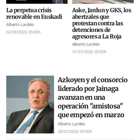
Aske, Jardun y GKS, los
La perpetua crisis
abertzales que
renovable en Euskadi
protestan contra las
Alberto Lardiés
detenciones de
02/08/2026
05:00h
agresores a La Roja
Alberto Lardiés
31/07/2026
05:00h
Azkoyen y el consorcio
liderado por Jainaga
avanzan en una
operación "amistosa"
que empezó en marzo
Alberto Lardiés
29/07/2026
05:00h