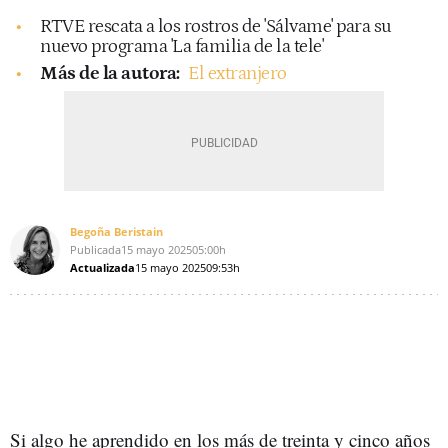
RTVE rescata a los rostros de 'Sálvame' para su
nuevo programa 'La familia de la tele'
Más de la autora:
El extranjero
Begoña Beristain
Publicada
15 mayo 2025
05:00h
Actualizada
15 mayo 2025
09:53h
Si algo he aprendido en los más de treinta y cinco años