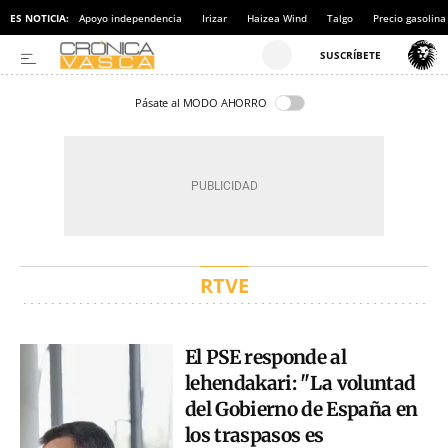
ES NOTICIA:
Apoyo independencia
Irizar
Haizea Wind
Talgo
Precio gasolina
Pásate al MODO AHORRO
RTVE
El PSE responde al
lehendakari: "La voluntad
del Gobierno de España en
los traspasos es