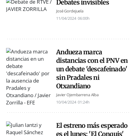
Debates invisibles
José Gordejuela
11/04/2024
06:00h
Andueza marca
distancias con el PNV en
un debate 'descafeinado'
sin Pradales ni
Otxandiano
Javier Ojembarrena Alba
10/04/2024
01:24h
El estreno más esperado
es el lunes: 'El Conquis'