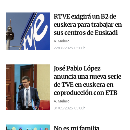
RTVE exigirá un B2 de
euskera para trabajar en
sus centros de Euskadi
A. Melero
22/08/2025
05:00h
José Pablo López
anuncia una nueva serie
de TVE en euskera en
coproducción con ETB
A. Melero
31/05/2025
05:00h
No es mi familia