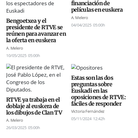
financiación de
películas en euskera
A. Melero
Bengoetxea y el
04/04/2025
05:00h
presidente de RTVE se
reúnen para avanzar en
la oferta en euskera
A. Melero
10/05/2025
05:00h
Estas son las dos
preguntas sobre
Euskadi en las
oposiciones de RTVE:
RTVE ya trabaja en el
fáciles de responder
doblaje al euskera de
Victoria Fernández
los dibujos de Clan TV
05/11/2024
12:42h
A. Melero
26/03/2025
05:00h