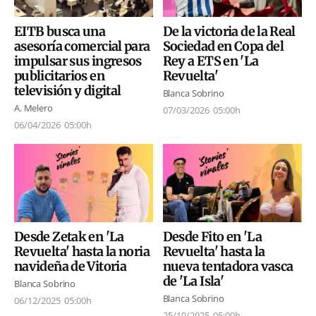
EITB busca una
De la victoria de la Real
asesoría comercial para
Sociedad en Copa del
impulsar sus ingresos
Rey a ETS en 'La
publicitarios en
Revuelta'
televisión y digital
Blanca Sobrino
A. Melero
07/03/2026
05:00h
06/04/2026
05:00h
Desde Zetak en 'La
Desde Fito en 'La
Revuelta' hasta la noria
Revuelta' hasta la
navideña de Vitoria
nueva tentadora vasca
de 'La Isla'
Blanca Sobrino
Blanca Sobrino
06/12/2025
05:00h
25/10/2025
05:00h