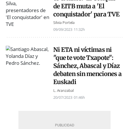
de EITB muta a 'El
conquistador' para TVE
Silvia Portela
09/09/2023
11:32h
Ni ETA ni víctimas ni
"que te vote Txapote":
Sánchez, Abascal y Díaz
debaten sin menciones a
Euskadi
L. Aranzabal
20/07/2023
01:46h