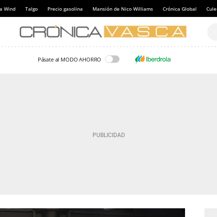
a Wind
Talgo
Precio gasolina
Mansión de Nico Williams
Crónica Global
Cul
Pásate al MODO AHORRO