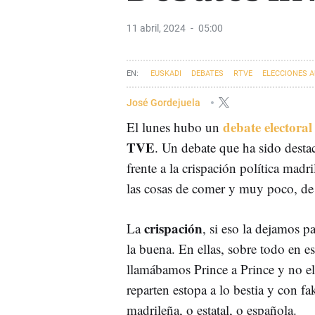
11 abril, 2024
05:00
EUSKADI
DEBATES
RTVE
ELECCIONES 
ELECCIONES VASCAS
José Gordejuela
debate electoral
El lunes hubo un
TVE
. Un debate que ha sido dest
frente a la crispación política madr
las cosas de comer y muy poco, de f
crispación
La
, si eso la dejamos p
la buena. En ellas, sobre todo en 
llamábamos Prince a Prince y no el
reparten estopa a lo bestia y con fa
madrileña, o estatal, o española.