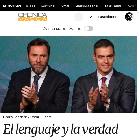
ES NOTICIA:
Tellado
Subfluvial
Ernai
Matriculaciones
Faes Farma
Autom
Pásate al MODO AHORRO
Pedro Sánchez y Óscar Puente
El lenguaje y la verdad