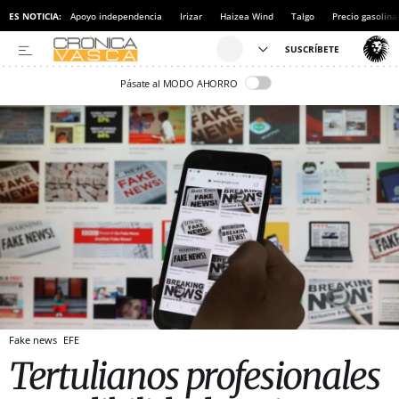
ES NOTICIA:
Apoyo independencia
Irizar
Haizea Wind
Talgo
Precio gasolina
Pásate al MODO AHORRO
Fake news
EFE
Tertulianos profesionales