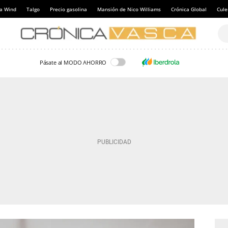
a Wind
Talgo
Precio gasolina
Mansión de Nico Williams
Crónica Global
Cul
Pásate al MODO AHORRO