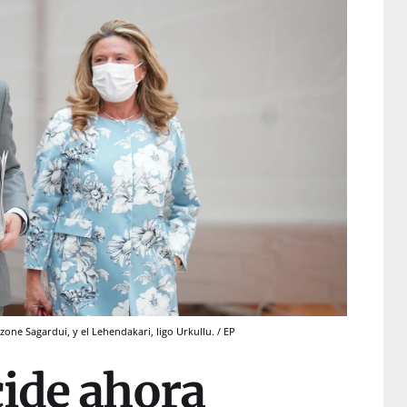
one Sagardui, y el Lehendakari, Iigo Urkullu. / EP
cide ahora