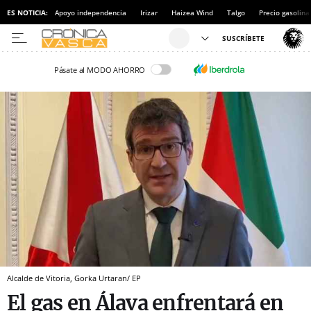
ES NOTICIA:
Apoyo independencia
Irizar
Haizea Wind
Talgo
Precio gasolina
Pásate al MODO AHORRO
Alcalde de Vitoria, Gorka Urtaran/ EP
El gas en Álava enfrentará en