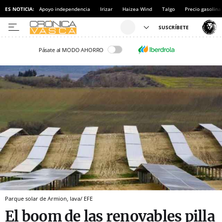
ES NOTICIA:
Apoyo independencia
Irizar
Haizea Wind
Talgo
Precio gasolina
Pásate al MODO AHORRO
Parque solar de Armion, lava/ EFE
El boom de las renovables pilla