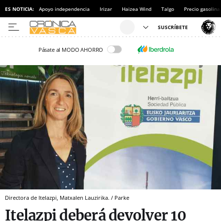
ES NOTICIA:
Apoyo independencia
Irizar
Haizea Wind
Talgo
Precio gasolina
Pásate al MODO AHORRO
Directora de Itelazpi, Matxalen Lauzirika. / Parke
Itelazpi deberá devolver 10