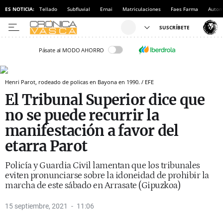
ES NOTICIA:
Tellado
Subfluvial
Ernai
Matriculaciones
Faes Farma
Autom
Pásate al MODO AHORRO
Henri Parot, rodeado de policas en Bayona en 1990. / EFE
El Tribunal Superior dice que
no se puede recurrir la
manifestación a favor del
etarra Parot
Policía y Guardia Civil lamentan que los tribunales
eviten pronunciarse sobre la idoneidad de prohibir la
marcha de este sábado en Arrasate (Gipuzkoa)
15 septiembre, 2021
11:06