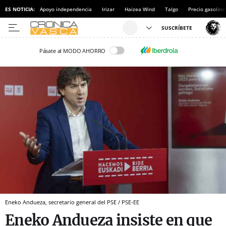
ES NOTICIA:
Apoyo independencia
Irizar
Haizea Wind
Talgo
Precio gasolina
Pásate al MODO AHORRO
Eneko Andueza, secretario general del PSE / PSE-EE
Eneko Andueza insiste en que