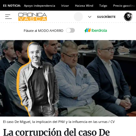
ES NOTICIA:
Apoyo independencia
Irizar
Haizea Wind
Talgo
Precio gasolina
Pásate al MODO AHORRO
El caso De Miguel, la implicacin del PNV y la influencia en las urnas / CV
La corrupción del caso De