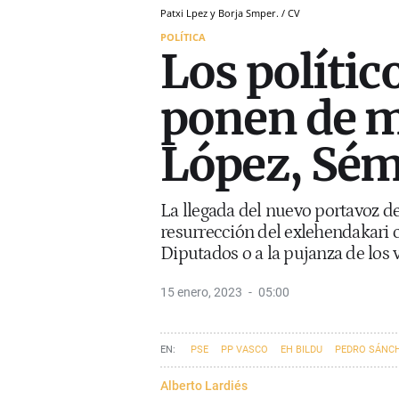
Patxi Lpez y Borja Smper. / CV
POLÍTICA
Los polític
ponen de m
López, Sém
La llegada del nuevo portavoz de
resurrección del exlehendakari 
Diputados o a la pujanza de los 
15 enero, 2023
05:00
PSE
PP VASCO
EH BILDU
PEDRO SÁNC
BORJA SÉMPER
Alberto Lardiés