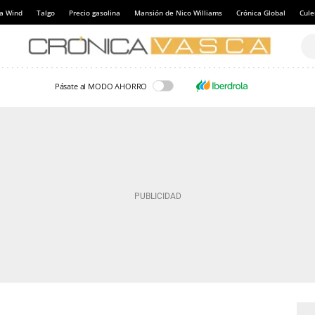
a Wind
Talgo
Precio gasolina
Mansión de Nico Williams
Crónica Global
Cul
Pásate al MODO AHORRO