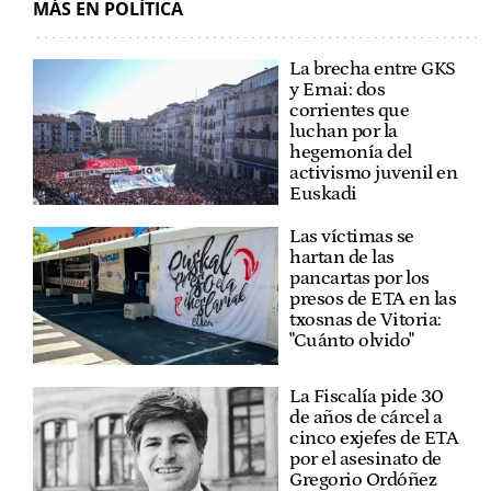
MÁS EN POLÍTICA
La brecha entre GKS
y Ernai: dos
corrientes que
luchan por la
hegemonía del
activismo juvenil en
Euskadi
Las víctimas se
hartan de las
pancartas por los
presos de ETA en las
txosnas de Vitoria:
"Cuánto olvido"
La Fiscalía pide 30
de años de cárcel a
cinco exjefes de ETA
por el asesinato de
Gregorio Ordóñez