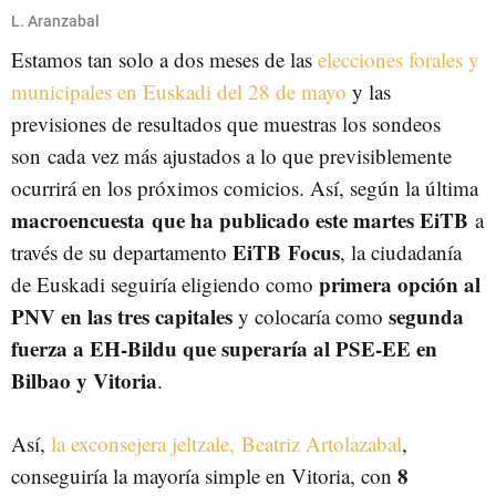
ELECCIONES MUNICIPALES Y FORALES DEL 28 DE MAYO
28-M
L. Aranzabal
Estamos tan solo a dos meses de las
elecciones forales y
municipales en Euskadi del 28 de mayo
y las
previsiones de resultados que muestras los sondeos
son cada vez más ajustados a lo que previsiblemente
ocurrirá en los próximos comicios. Así, según la última
macroencuesta que ha publicado este martes EiTB
a
EiTB Focus
través de su departamento
, la ciudadanía
primera opción al
de Euskadi seguiría eligiendo como
PNV en las tres capitales
segunda
y colocaría como
fuerza a EH-Bildu que superaría al PSE-EE en
Bilbao y Vitoria
.
Así,
la exconsejera jeltzale, Beatriz Artolazabal
,
8
conseguiría la mayoría simple en Vitoria, con