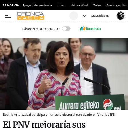
ES NOTICIA:
Apoyo independencia
Irizar
Haizea Wind
Talgo
Precio gasolina
Pásate al MODO AHORRO
Beatriz Artolazabal participa en un acto electoral este sbado en Vitoria./EFE
El PNV mejoraría sus