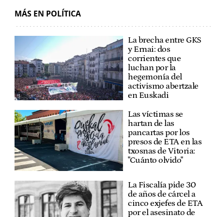
MÁS EN POLÍTICA
La brecha entre GKS
y Ernai: dos
corrientes que
luchan por la
hegemonía del
activismo abertzale
en Euskadi
Las víctimas se
hartan de las
pancartas por los
presos de ETA en las
txosnas de Vitoria:
"Cuánto olvido"
La Fiscalía pide 30
de años de cárcel a
cinco exjefes de ETA
por el asesinato de