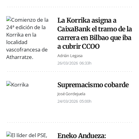
La Korrika asigna a
CaixaBank el tramo de la
carrera en Bilbao que iba
a cubrir CCOO
Adrián Legasa
26/03/2026
06:33h
Supremacismo cobarde
José Gordejuela
24/03/2026
05:00h
Eneko Andueza: