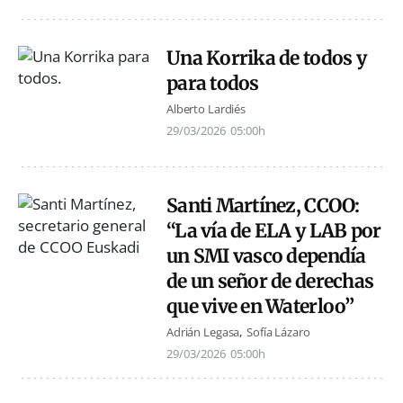
Una Korrika de todos y
para todos
Alberto Lardiés
29/03/2026
05:00h
Santi Martínez, CCOO:
“La vía de ELA y LAB por
un SMI vasco dependía
de un señor de derechas
que vive en Waterloo”
Adrián Legasa
Sofía Lázaro
29/03/2026
05:00h