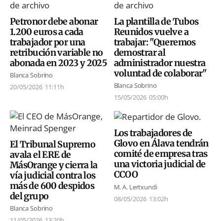
Petronor debe abonar
La plantilla de Tubos
1.200 euros a cada
Reunidos vuelve a
trabajador por una
trabajar: "Queremos
retribución variable no
demostrar al
abonada en 2023 y 2025
administrador nuestra
voluntad de colaborar"
Blanca Sobrino
Blanca Sobrino
20/05/2026
11:11h
15/05/2026
05:00h
Los trabajadores de
Glovo en Álava tendrán
El Tribunal Supremo
comité de empresa tras
avala el ERE de
una victoria judicial de
MásOrange y cierra la
CCOO
vía judicial contra los
más de 600 despidos
M. A. Lertxundi
del grupo
08/05/2026
13:02h
Blanca Sobrino
11/05/2026
13:20h