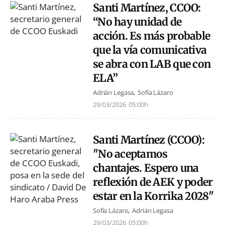
Santi Martínez, CCOO:
“No hay unidad de
acción. Es más probable
que la vía comunicativa
se abra con LAB que con
ELA”
Adrián Legasa
Sofía Lázaro
29/03/2026
05:00h
Santi Martínez (CCOO):
"No aceptamos
chantajes. Espero una
reflexión de AEK y poder
estar en la Korrika 2028"
Sofía Lázaro
Adrián Legasa
29/03/2026
05:00h