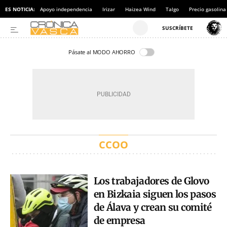
ES NOTICIA:
Apoyo independencia
Irizar
Haizea Wind
Talgo
Precio gasolina
Pásate al MODO AHORRO
CCOO
Los trabajadores de Glovo
en Bizkaia siguen los pasos
de Álava y crean su comité
de empresa