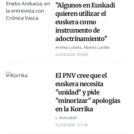
"Algunos en Euskadi
quieren utilizar el
euskera como
instrumento de
adoctrinamiento"
Andrea Lobera
Alberto Lardiés
22/03/2026
05:00h
El PNV cree que el
euskera necesita
"unidad" y pide
"minorizar" apologías
en la Korrika
L. Aranzabal
21/03/2026
12:13h