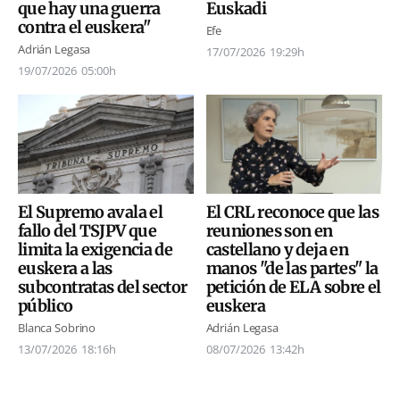
Euskadi
que hay una guerra
contra el euskera"
Efe
Adrián Legasa
17/07/2026
19:29h
19/07/2026
05:00h
El Supremo avala el
El CRL reconoce que las
fallo del TSJPV que
reuniones son en
limita la exigencia de
castellano y deja en
euskera a las
manos "de las partes" la
subcontratas del sector
petición de ELA sobre el
público
euskera
Blanca Sobrino
Adrián Legasa
13/07/2026
18:16h
08/07/2026
13:42h