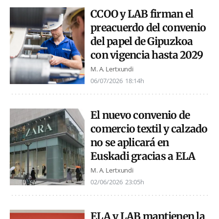
CCOO y LAB firman el
preacuerdo del convenio
del papel de Gipuzkoa
con vigencia hasta 2029
M. A. Lertxundi
06/07/2026
18:14h
El nuevo convenio de
comercio textil y calzado
no se aplicará en
Euskadi gracias a ELA
M. A. Lertxundi
02/06/2026
23:05h
ELA y LAB mantienen la