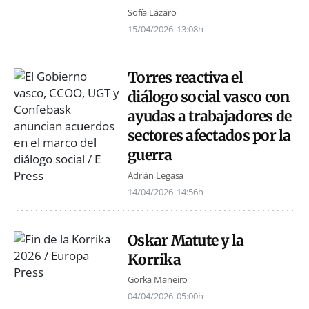
Sofía Lázaro
15/04/2026
13:08h
Torres reactiva el
diálogo social vasco con
ayudas a trabajadores de
sectores afectados por la
guerra
Adrián Legasa
14/04/2026
14:56h
Oskar Matute y la
Korrika
Gorka Maneiro
04/04/2026
05:00h