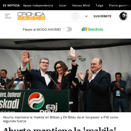
ES NOTICIA:
Apoyo independencia
Irizar
Haizea Wind
Talgo
Precio gasolina
Pásate al MODO AHORRO
Aburto mantiene la 'makila' en Bilbao y EH Bildu da el 'sorpasso' a PSE como
segunda fuerza