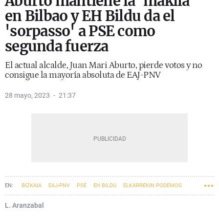
Aburto mantiene la 'makila'
en Bilbao y EH Bildu da el
'sorpasso' a PSE como
segunda fuerza
El actual alcalde, Juan Mari Aburto, pierde votos y no
consigue la mayoría absoluta de EAJ-PNV
28 mayo, 2023
21:37
BIZKAIA
EAJ-PNV
PSE
EH BILDU
ELKARREKIN PODEMOS
ELECCIONES
BILBAO
AYUNTAMIENTO DE BILBAO
L. Aranzabal