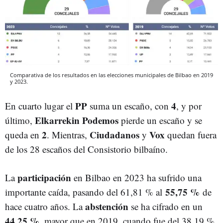
Comparativa de los resultados en las elecciones municipales de Bilbao en 2019
y 2023.
PP
4
En cuarto lugar el
suma un escaño, con
, y por
Elkarrekin
Podemos
último,
pierde un escaño y se
2
Ciudadanos
Vox
queda en
. Mientras,
y
quedan fuera
de los 28 escaños del Consistorio bilbaíno.
participación
La
en Bilbao en 2023 ha sufrido una
55,75 %
importante caída, pasando del 61,81 % al
de
abstención
hace cuatro años. La
se ha cifrado en un
44,25 %
, mayor que en 2019, cuando fue del 38,19 %.