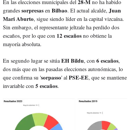
28-M
En las elecciones municipales del
no ha habido
ELECCIONES MUNICIPALES Y FORALES DEL 28 DE MAYO
28-M
EUSKADI
sorpresas
Bilbao
Juan
grandes
en
. El actual alcalde,
Mari Aburto
, sigue siendo líder en la capital vizcaína.
Sin embargo, el representante jeltzale ha perdido dos
12
escaños
escaños, por lo que con
no obtiene la
mayoría absoluta.
EH Bildu
6 escaños
En segundo lugar se sitúa
, con
,
dos más que en las pasadas elecciones autonómicas, lo
sorpasso
PSE-EE
que confirma su '
' al
, que se mantiene
5 escaños
invariable con
.