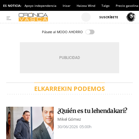
ES NOTICIA:
Apoyo independencia
Irizar
Haizea Wind
Talgo
Precio gasolina
Pásate al MODO AHORRO
ELKARREKIN PODEMOS
¿Quién es tu lehendakari?
Mikel Gómez
30/06/2026
05:00h