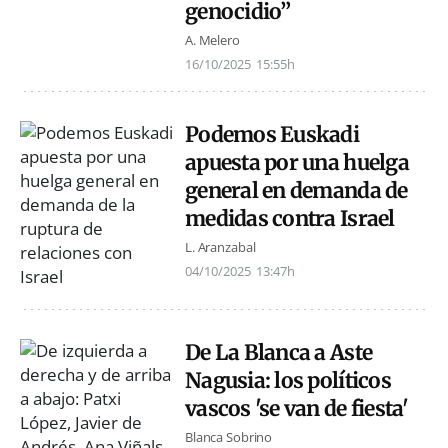
genocidio”
A. Melero
16/10/2025
15:55h
Podemos Euskadi
apuesta por una huelga
general en demanda de
medidas contra Israel
L. Aranzabal
04/10/2025
13:47h
De La Blanca a Aste
Nagusia: los políticos
vascos 'se van de fiesta'
Blanca Sobrino