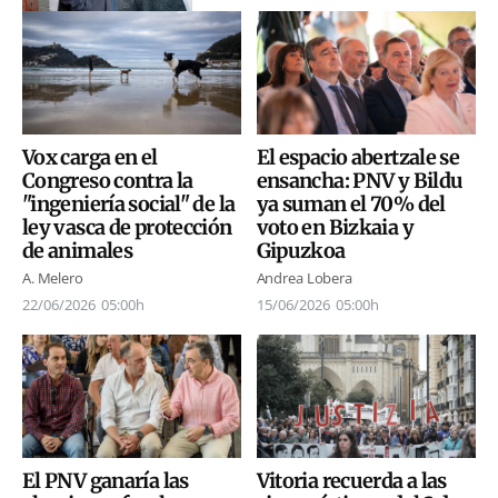
Vox carga en el
El espacio abertzale se
Congreso contra la
ensancha: PNV y Bildu
"ingeniería social" de la
ya suman el 70% del
ley vasca de protección
voto en Bizkaia y
de animales
Gipuzkoa
A. Melero
Andrea Lobera
22/06/2026
05:00h
15/06/2026
05:00h
El PNV ganaría las
Vitoria recuerda a las