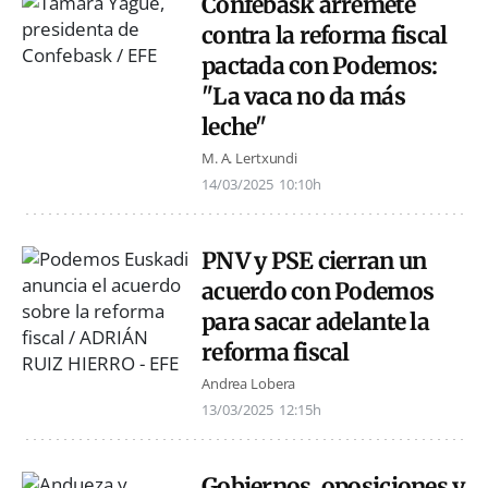
Confebask arremete
contra la reforma fiscal
pactada con Podemos:
"La vaca no da más
leche"
M. A. Lertxundi
14/03/2025
10:10h
PNV y PSE cierran un
acuerdo con Podemos
para sacar adelante la
reforma fiscal
Andrea Lobera
13/03/2025
12:15h
Gobiernos, oposiciones y