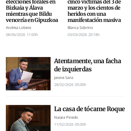
elecciones forales en
cinco víctimas del 3 de
Bizkaia y Álava
marzo y los cientos de
mientras que Bildu
heridos con una
vencería en Gipuzkoa
manifestación masiva
Andrea Lobera
Blanca Sobrino
08/06/2026
11:00h
03/03/2026
20:18h
Atentamente, una facha
de izquierdas
Jaione Sanz
28/02/2026
05:00h
La casa de tócame Roque
Naiara Pinedo
11/02/2026
05:00h