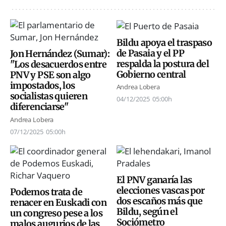
Bildu apoya el traspaso
de Pasaia y el PP
Jon Hernández (Sumar):
respalda la postura del
"Los desacuerdos entre
Gobierno central
PNV y PSE son algo
impostados, los
Andrea Lobera
socialistas quieren
04/12/2025
05:00h
diferenciarse"
Andrea Lobera
07/12/2025
05:00h
El PNV ganaría las
elecciones vascas por
Podemos trata de
dos escaños más que
renacer en Euskadi con
Bildu, según el
un congreso pese a los
Sociómetro
malos augurios de las