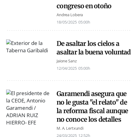
congreso en otoño
Andrea Lobera
18/05/2025
05:00h
De asaltar los cielos a
asaltar la buena voluntad
Jaione Sanz
12/04/2025
05:00h
Garamendi asegura que
no le gusta "el relato" de
la reforma fiscal aunque
no conoce los detalles
M. A. Lertxundi
24/03/2025
12:52h