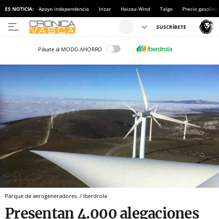
ES NOTICIA:
Apoyo independencia
Irizar
Haizea Wind
Talgo
Precio gasolina
Pásate al MODO AHORRO
Parque de aerogeneradores. / Iberdrola
Presentan 4.000 alegaciones