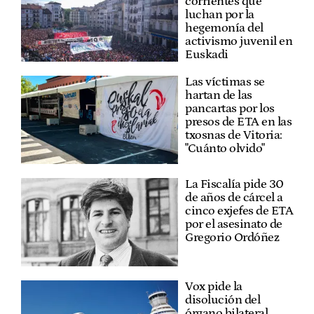
corrientes que
luchan por la
hegemonía del
activismo juvenil en
Euskadi
Las víctimas se
hartan de las
pancartas por los
presos de ETA en las
txosnas de Vitoria:
"Cuánto olvido"
La Fiscalía pide 30
de años de cárcel a
cinco exjefes de ETA
por el asesinato de
Gregorio Ordóñez
Vox pide la
disolución del
órgano bilateral