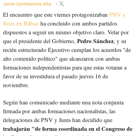
CONGRESO DE LOS DIPUTADOS
JUNTS PER CATALUNYA
AMNISTÍA
Javier Ojembarrena Alba
El encuentro que este viernes protagonizaban
PNV y
Junts en Bilbao
ha concluido con ambos partidos
dispuestos a seguir un mismo objetivo claro. Velar por
Pedro Sánchez
que el presidente del Gobierno,
, y su
recién estructurado Ejecutivo cumplan los acuerdos "de
alto contenido político" que alcanzaron con ambas
formaciones independentistas para que estas votaran a
favor de su investidura el pasado jueves 16 de
noviembre.
Según han comunicado mediante una nota conjunta
firmada por ambas formaciones nacionalistas, las
delegaciones de PNV y Junts han decidido que
trabajarán "de forma coordinada en el Congreso de