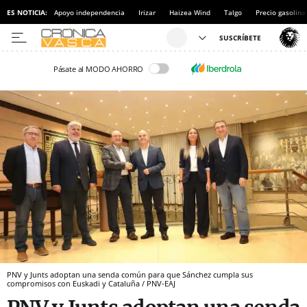
ES NOTICIA:
Apoyo independencia
Irizar
Haizea Wind
Talgo
Precio gasolina
Pásate al MODO AHORRO
PNV y Junts adoptan una senda común para que Sánchez cumpla sus
compromisos con Euskadi y Cataluña / PNV-EAJ