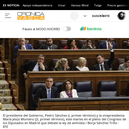
ES NOTICIA:
Apoyo independencia
Irizar
Haizea Wind
Talgo
Precio gasolina
Pásate al MODO AHORRO
El presidente del Gobierno, Pedro Sánchez (i, primer término) y la vicepresidenta
María Jesús Montero (2i, primer término), este martes en el pleno del Congreso de
los Diputados en Madrid que debate la ley de amnistía / Borja Sánchez Trillo -
EFE