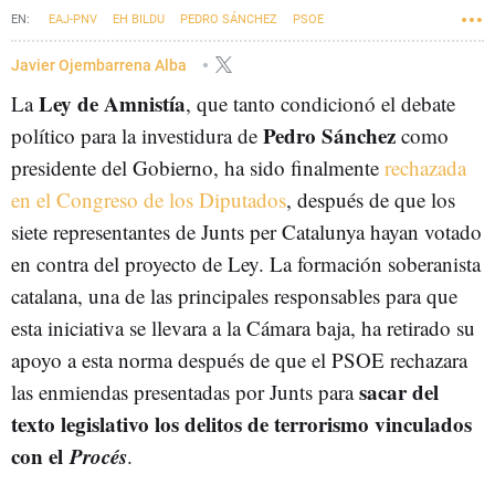
EAJ-PNV
EH BILDU
PEDRO SÁNCHEZ
PSOE
CONGRESO DE LOS DIPUTADOS
JUNTS PER CATALUNYA
AMNISTÍA
Javier Ojembarrena Alba
Ley de Amnistía
La
, que tanto condicionó el debate
Pedro Sánchez
político para la investidura de
como
presidente del Gobierno, ha sido finalmente
rechazada
en el Congreso de los Diputados
, después de que los
siete representantes de Junts per Catalunya hayan votado
en contra del proyecto de Ley. La formación soberanista
catalana, una de las principales responsables para que
esta iniciativa se llevara a la Cámara baja, ha retirado su
apoyo a esta norma después de que el PSOE rechazara
sacar del
las enmiendas presentadas por Junts para
texto legislativo los delitos de terrorismo vinculados
con el
Procés
.