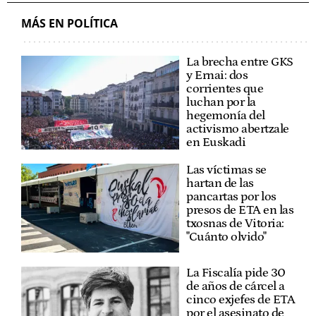
MÁS EN POLÍTICA
La brecha entre GKS
y Ernai: dos
corrientes que
luchan por la
hegemonía del
activismo abertzale
en Euskadi
Las víctimas se
hartan de las
pancartas por los
presos de ETA en las
txosnas de Vitoria:
"Cuánto olvido"
La Fiscalía pide 30
de años de cárcel a
cinco exjefes de ETA
por el asesinato de