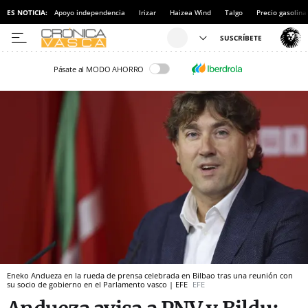
ES NOTICIA:
Apoyo independencia
Irizar
Haizea Wind
Talgo
Precio gasolina
Pásate al MODO AHORRO
Eneko Andueza en la rueda de prensa celebrada en Bilbao tras una reunión con
su socio de gobierno en el Parlamento vasco | EFE
EFE