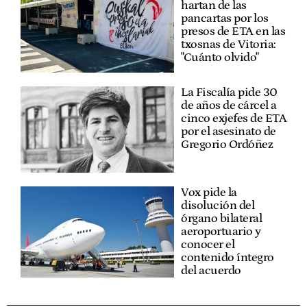
hartan de las
pancartas por los
presos de ETA en las
txosnas de Vitoria:
"Cuánto olvido"
La Fiscalía pide 30
de años de cárcel a
cinco exjefes de ETA
por el asesinato de
Gregorio Ordóñez
Vox pide la
disolución del
órgano bilateral
aeroportuario y
conocer el
contenido íntegro
del acuerdo