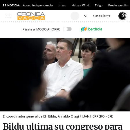
ES NOTICIA:
Apoyo independencia
Irizar
Haizea Wind
Talgo
Precio gasolina
Pásate al MODO AHORRO
El coordinador general de EH Bildu, Arnaldo Otegi / JUAN HERRERO - EFE
Bildu ultima su congreso para