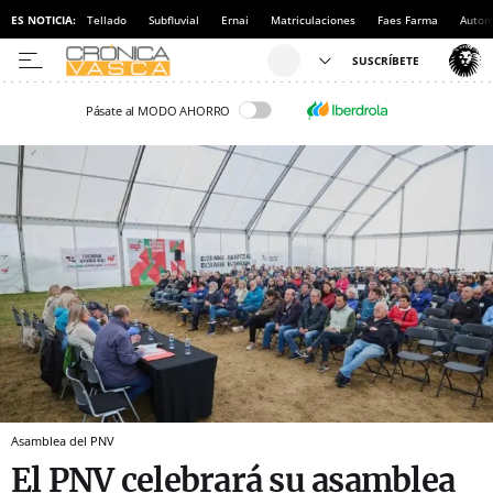
ES NOTICIA:
Tellado
Subfluvial
Ernai
Matriculaciones
Faes Farma
Autom
Pásate al MODO AHORRO
Asamblea del PNV
El PNV celebrará su asamblea