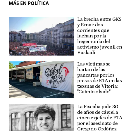
MÁS EN POLÍTICA
La brecha entre GKS
y Ernai: dos
corrientes que
luchan por la
hegemonía del
activismo juvenil en
Euskadi
Las víctimas se
hartan de las
pancartas por los
presos de ETA en las
txosnas de Vitoria:
"Cuánto olvido"
La Fiscalía pide 30
de años de cárcel a
cinco exjefes de ETA
por el asesinato de
Gregorio Ordóñez