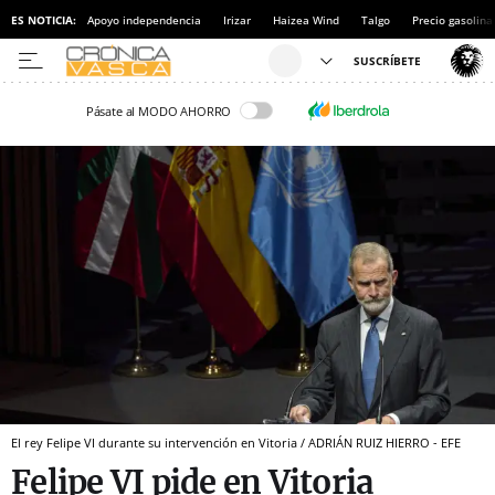
ES NOTICIA:
Apoyo independencia
Irizar
Haizea Wind
Talgo
Precio gasolina
Pásate al MODO AHORRO
El rey Felipe VI durante su intervención en Vitoria / ADRIÁN RUIZ HIERRO - EFE
Felipe VI pide en Vitoria