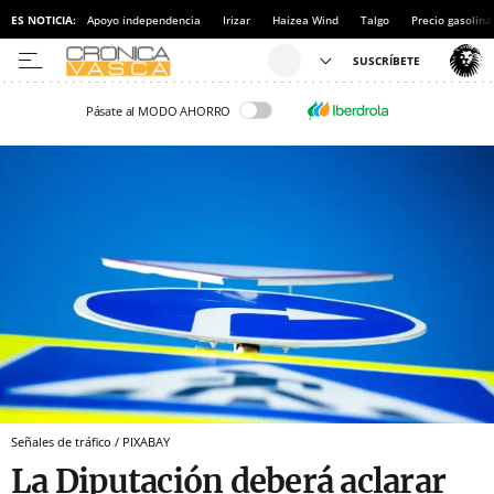
ES NOTICIA:
Apoyo independencia
Irizar
Haizea Wind
Talgo
Precio gasolina
Pásate al MODO AHORRO
Señales de tráfico / PIXABAY
La Diputación deberá aclarar