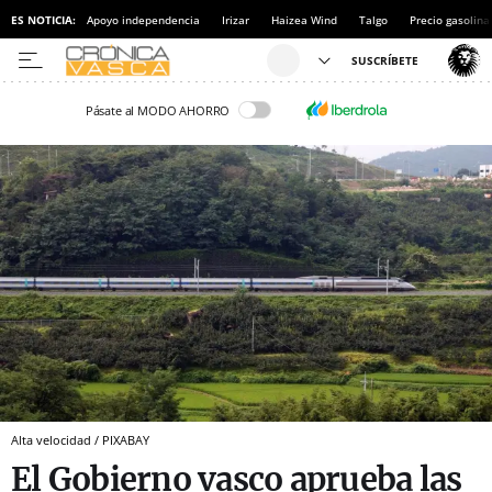
ES NOTICIA:
Apoyo independencia
Irizar
Haizea Wind
Talgo
Precio gasolina
Pásate al MODO AHORRO
Alta velocidad / PIXABAY
El Gobierno vasco aprueba las