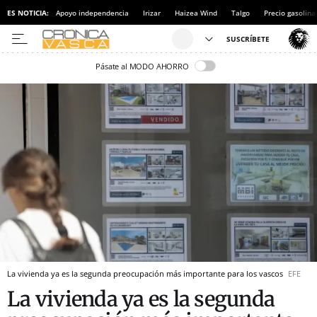
ES NOTICIA:
Apoyo independencia
Irizar
Haizea Wind
Talgo
Precio gasolina
Pásate al MODO AHORRO
La vivienda ya es la segunda preocupación más importante para los vascos
EFE
La vivienda ya es la segunda