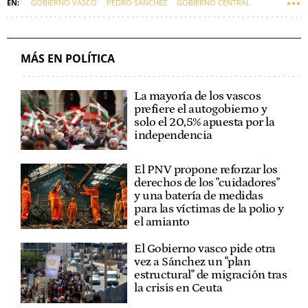
GOBIERNO VASCO
PEDRO SÁNCHEZ
GOBIERNO CENTRAL
TRABAJO
EUSKADI
ÁNGEL VÍCTOR TORRES, MINISTRO POLÍTICA TERRITORIAL
MÁS EN POLÍTICA
ESTATUTO VASCO
MARÍA UBARRETXENA
AUTOGOBIERNO
La mayoría de los vascos
prefiere el autogobierno y
solo el 20,5% apuesta por la
independencia
El PNV propone reforzar los
derechos de los "cuidadores"
y una batería de medidas
para las víctimas de la polio y
el amianto
El Gobierno vasco pide otra
vez a Sánchez un "plan
estructural" de migración tras
la crisis en Ceuta