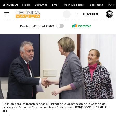
ES NOTICIA:
Tellado
Subfluvial
Ernai
Matriculaciones
Faes Farma
Autom
Pásate al MODO AHORRO
Reunión para las transferencias a Euskadi de la Ordenación de la Gestión del
Litoral y de Actividad Cinematográfica y Audiovisual / BORJA SÁNCHEZ-TRILLO -
EFE